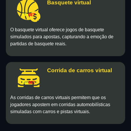
Basquete virtual
O basquete virtual oferece jogos de basquete
simulados para apostas, capturando a emoção de
partidas de basquete reais.
Corrida de carros virtual
As corridas de carros virtuais permitem que os
jogadores apostem em corridas automobilísticas
simuladas com carros e pistas virtuais.