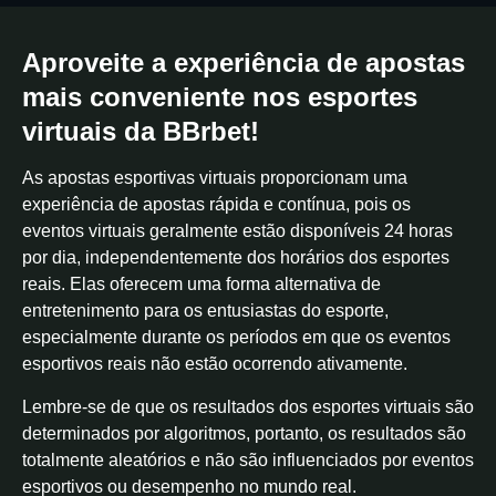
Aproveite a experiência de apostas
mais conveniente nos esportes
virtuais da BBrbet!
As apostas esportivas virtuais proporcionam uma
experiência de apostas rápida e contínua, pois os
eventos virtuais geralmente estão disponíveis 24 horas
por dia, independentemente dos horários dos esportes
reais. Elas oferecem uma forma alternativa de
entretenimento para os entusiastas do esporte,
especialmente durante os períodos em que os eventos
esportivos reais não estão ocorrendo ativamente.
Lembre-se de que os resultados dos esportes virtuais são
determinados por algoritmos, portanto, os resultados são
totalmente aleatórios e não são influenciados por eventos
esportivos ou desempenho no mundo real.