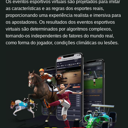
Os eventos esportivos virtuais são projetados para imitar
as características e as regras dos esportes reais,
proporcionando uma experiência realista e imersiva para
os apostadores. Os resultados dos eventos esportivos
virtuais são determinados por algoritmos complexos,
tornando-os independentes de fatores do mundo real,
como forma do jogador, condições climáticas ou lesões.