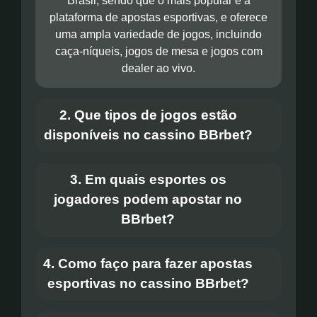
Brasil, sendo que o mais popular é a
plataforma de apostas esportivas, e oferece
uma ampla variedade de jogos, incluindo
caça-níqueis, jogos de mesa e jogos com
dealer ao vivo.
2. Que tipos de jogos estão
disponíveis no cassino BBrbet?
3. Em quais esportes os
jogadores podem apostar no
BBrbet?
4. Como faço para fazer apostas
esportivas no cassino BBrbet?