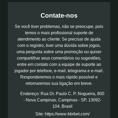
Contate-nos
Se você tiver problemas, não se preocupe, pois
temos o mais profissional suporte de
atendimento ao cliente. Se precisar de ajuda
com o registro, tiver uma dúvida sobre jogos,
uma pergunta sobre uma promoção ou quiser
compartilhar seus comentários ou sugestões,
entre em contato com a equipe de suporte ao
jogador por telefone, e-mail, telegrama e e-mail.
Responderemos o mais rápido possível e
retornaremos sua ligação em breve.
Endereço: Rua Dr. Paulo C. P. Nogueira, 800
- Nova Campinas, Campinas - SP, 13092-
104, Brasil
Site: https://www-bbrbet.com/