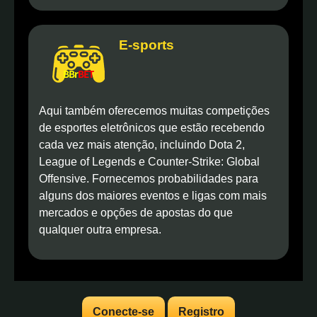
E-sports
Aqui também oferecemos muitas competições
de esportes eletrônicos que estão recebendo
cada vez mais atenção, incluindo Dota 2,
League of Legends e Counter-Strike: Global
Offensive. Fornecemos probabilidades para
alguns dos maiores eventos e ligas com mais
mercados e opções de apostas do que
qualquer outra empresa.
Conecte-se
Registro