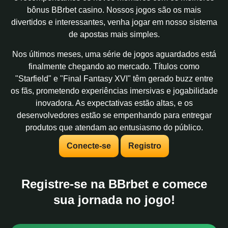
bônus BBrbet casino. Nossos jogos são os mais
divertidos e interessantes, venha jogar em nosso sistema
de apostas mais simples.
Nos últimos meses, uma série de jogos aguardados está
finalmente chegando ao mercado. Títulos como
"Starfield" e "Final Fantasy XVI" têm gerado buzz entre
os fãs, prometendo experiências imersivas e jogabilidade
inovadora. As expectativas estão altas, e os
desenvolvedores estão se empenhando para entregar
produtos que atendam ao entusiasmo do público.
Conecte-se
Registro
Registre-se na BBrbet e comece
sua jornada no jogo!