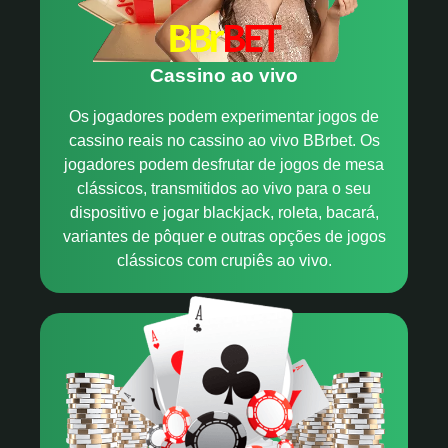
Cassino ao vivo
Os jogadores podem experimentar jogos de
cassino reais no cassino ao vivo BBrbet. Os
jogadores podem desfrutar de jogos de mesa
clássicos, transmitidos ao vivo para o seu
dispositivo e jogar blackjack, roleta, bacará,
variantes de pôquer e outras opções de jogos
clássicos com crupiês ao vivo.