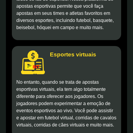
apostas esportivas permite que você faça
apostas em seus times e atletas favoritos em
diversos esportes, incluindo futebol, basquete,
beisebol, hóquei em campo e muito mais.
Esportes virtuais
No entanto, quando se trata de apostas
esportivas virtuais, ela tem algo totalmente
diferente para oferecer aos jogadores. Os
jogadores podem experimentar a emoção de
eventos esportivos ao vivo. Você pode assistir
e apostar em futebol virtual, corridas de cavalos
virtuais, corridas de cães virtuais e muito mais.