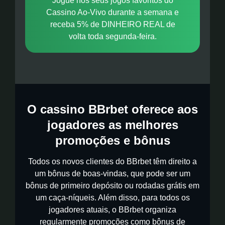
Jogue nos seus jogos favoritos do
Cassino Ao-Vivo durante a semana e
receba 5% de DINHEIRO REAL de
volta toda segunda-feira.
O cassino BBrbet oferece aos
jogadores as melhores
promoções e bônus
Todos os novos clientes do BBrbet têm direito a
um bônus de boas-vindas, que pode ser um
bônus de primeiro depósito ou rodadas grátis em
um caça-níqueis. Além disso, para todos os
jogadores atuais, o BBrbet organiza
regularmente promoções como bônus de