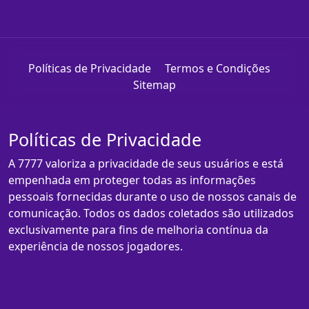
Políticas de Privacidade
Termos e Condições
Sitemap
Políticas de Privacidade
A 7777 valoriza a privacidade de seus usuários e está
empenhada em proteger todas as informações
pessoais fornecidas durante o uso de nossos canais de
comunicação. Todos os dados coletados são utilizados
exclusivamente para fins de melhoria contínua da
experiência de nossos jogadores.