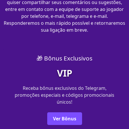
quiser compartilhar seus comentários ou sugestões,
entre em contato com a equipe de suporte ao jogador
por telefone, e-mail, telegrama e e-mail.
Responderemos o mais rápido possível e retornaremos
sua ligação em breve.
🎁 Bônus Exclusivos
VIP
Receba bônus exclusivos do Telegram,
promoções especiais e códigos promocionais
únicos!
Ver Bônus