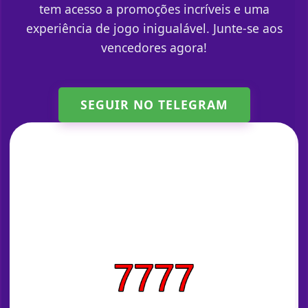
tem acesso a promoções incríveis e uma
experiência de jogo inigualável. Junte-se aos
vencedores agora!
SEGUIR NO TELEGRAM