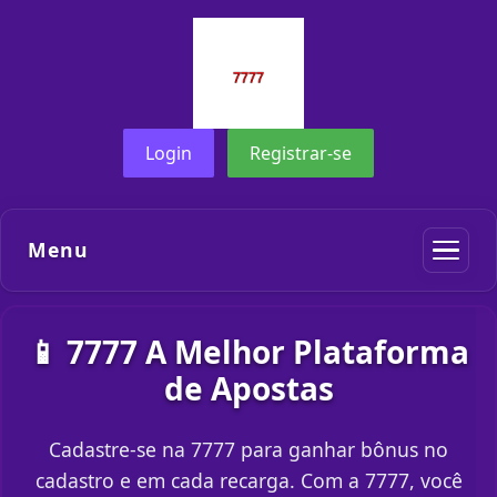
Login
Registrar-se
Menu
📱 7777 A Melhor Plataforma
de Apostas
Cadastre-se na 7777 para ganhar bônus no
cadastro e em cada recarga. Com a 7777, você