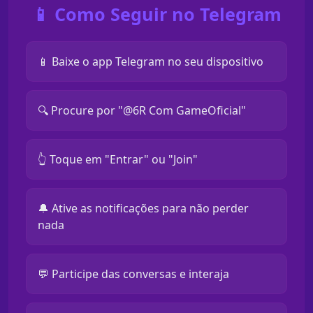
📱 Como Seguir no Telegram
📱 Baixe o app Telegram no seu dispositivo
🔍 Procure por "@6R Com GameOficial"
👆 Toque em "Entrar" ou "Join"
🔔 Ative as notificações para não perder
nada
💬 Participe das conversas e interaja