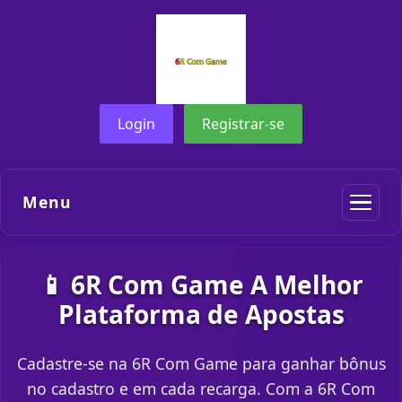
Login
Registrar-se
Menu
📱 6R Com Game A Melhor
Plataforma de Apostas
Cadastre-se na 6R Com Game para ganhar bônus
no cadastro e em cada recarga. Com a 6R Com