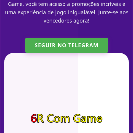
Game, você tem acesso a promoções incríveis e
uma experiência de jogo inigualável. Junte-se aos
vencedores agora!
SEGUIR NO TELEGRAM