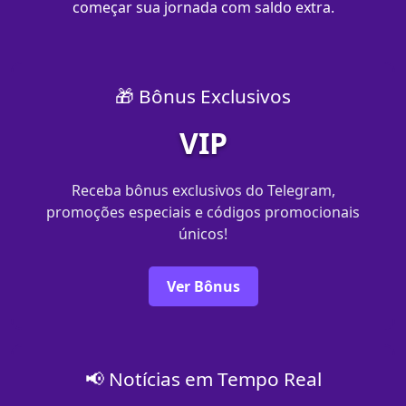
começar sua jornada com saldo extra.
🎁 Bônus Exclusivos
VIP
Receba bônus exclusivos do Telegram,
promoções especiais e códigos promocionais
únicos!
Ver Bônus
📢 Notícias em Tempo Real