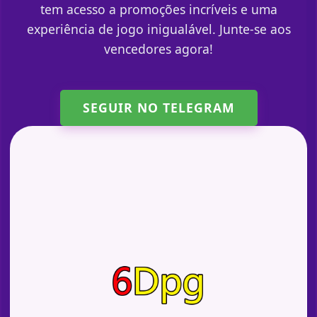
tem acesso a promoções incríveis e uma
experiência de jogo inigualável. Junte-se aos
vencedores agora!
SEGUIR NO TELEGRAM