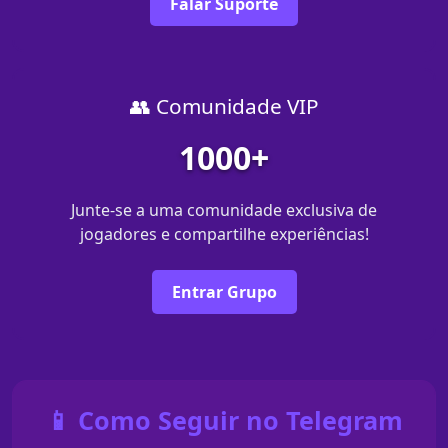
Falar Suporte
👥 Comunidade VIP
1000+
Junte-se a uma comunidade exclusiva de
jogadores e compartilhe experiências!
Entrar Grupo
📱 Como Seguir no Telegram