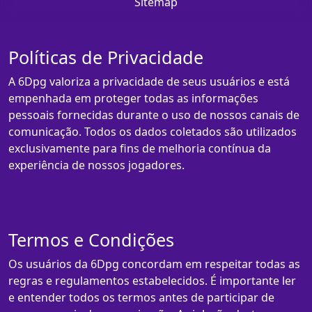
Sitemap
Políticas de Privacidade
A 6Dpg valoriza a privacidade de seus usuários e está
empenhada em proteger todas as informações
pessoais fornecidas durante o uso de nossos canais de
comunicação. Todos os dados coletados são utilizados
exclusivamente para fins de melhoria contínua da
experiência de nossos jogadores.
Termos e Condições
Os usuários da 6Dpg concordam em respeitar todas as
regras e regulamentos estabelecidos. É importante ler
e entender todos os termos antes de participar de