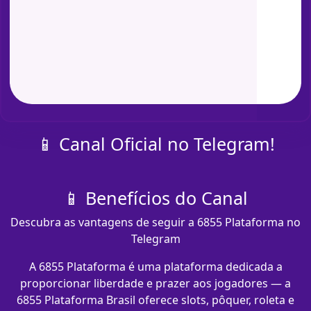
📱 Canal Oficial no Telegram!
📱 Benefícios do Canal
Descubra as vantagens de seguir a 6855 Plataforma no
Telegram
A 6855 Plataforma é uma plataforma dedicada a
proporcionar liberdade e prazer aos jogadores — a
6855 Plataforma Brasil oferece slots, pôquer, roleta e