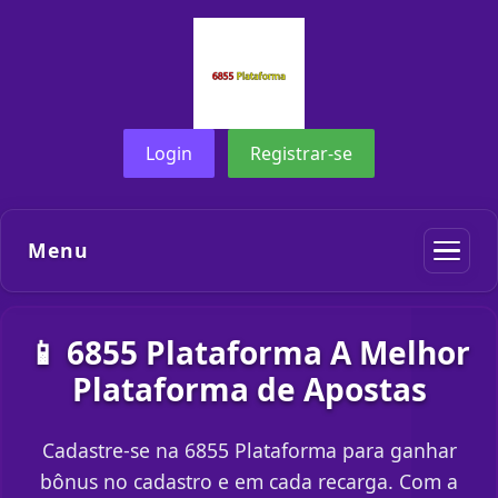
Login
Registrar-se
Menu
📱 6855 Plataforma A Melhor
Plataforma de Apostas
Cadastre-se na 6855 Plataforma para ganhar
bônus no cadastro e em cada recarga. Com a