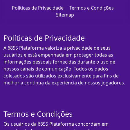
Políticas de Privacidade
Termos e Condições
Sitemap
Políticas de Privacidade
A 6855 Plataforma valoriza a privacidade de seus
usuários e está empenhada em proteger todas as
informações pessoais fornecidas durante o uso de
nossos canais de comunicação. Todos os dados
coletados são utilizados exclusivamente para fins de
melhoria contínua da experiência de nossos jogadores.
Termos e Condições
Os usuários da 6855 Plataforma concordam em