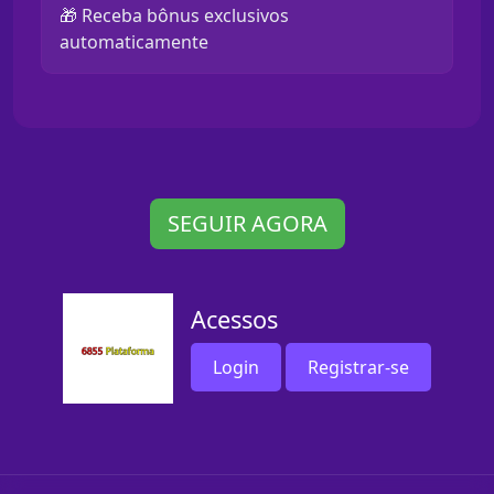
🎁 Receba bônus exclusivos
automaticamente
SEGUIR AGORA
Acessos
Login
Registrar-se