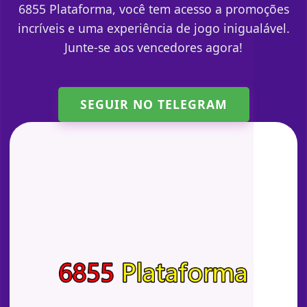
6855 Plataforma, você tem acesso a promoções
incríveis e uma experiência de jogo inigualável.
Junte-se aos vencedores agora!
SEGUIR NO TELEGRAM