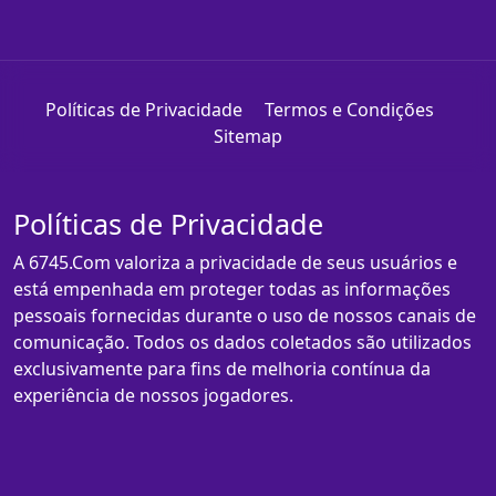
Políticas de Privacidade
Termos e Condições
Sitemap
Políticas de Privacidade
A 6745.Com valoriza a privacidade de seus usuários e
está empenhada em proteger todas as informações
pessoais fornecidas durante o uso de nossos canais de
comunicação. Todos os dados coletados são utilizados
exclusivamente para fins de melhoria contínua da
experiência de nossos jogadores.