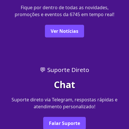
Fique por dentro de todas as novidades,
promoções e eventos da 6745 em tempo real!
Ver Notícias
💬 Suporte Direto
Chat
Suporte direto via Telegram, respostas rápidas e
atendimento personalizado!
Falar Suporte