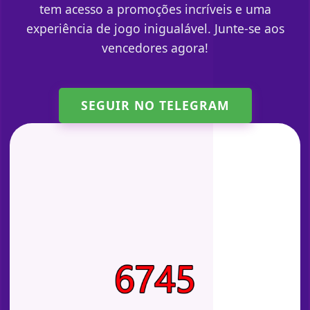
tem acesso a promoções incríveis e uma
experiência de jogo inigualável. Junte-se aos
vencedores agora!
SEGUIR NO TELEGRAM