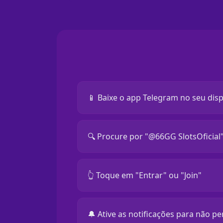
📱 Baixe o app Telegram no seu disp
🔍 Procure por "@66GG SlotsOficial
👆 Toque em "Entrar" ou "Join"
🔔 Ative as notificações para não p