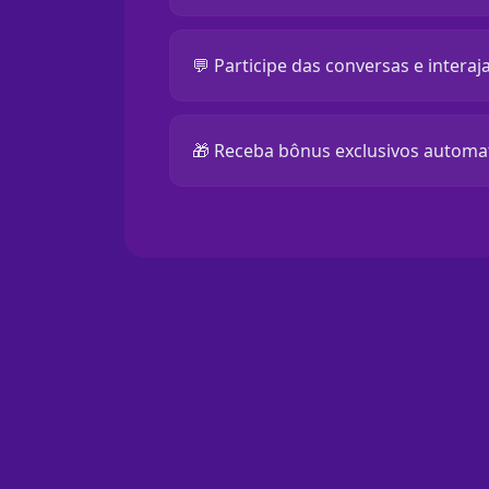
💬 Participe das conversas e interaj
🎁 Receba bônus exclusivos autom