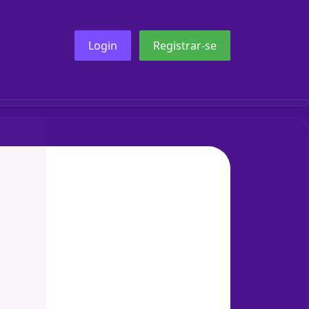
Login
Registrar-se