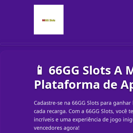
📱 66GG Slots A 
Plataforma de A
Cadastre-se na 66GG Slots para ganhar
cada recarga. Com a 66GG Slots, você 
incríveis e uma experiência de jogo inig
vencedores agora!