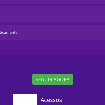
a
aticamente
SEGUIR AGORA
Acessos