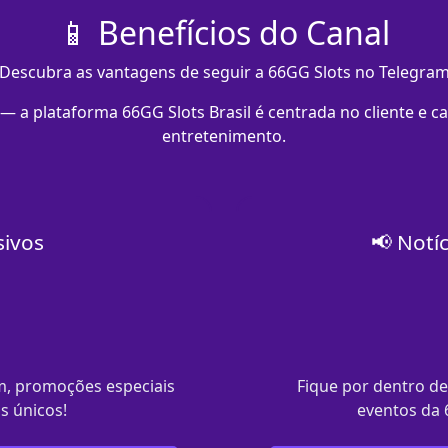
📱 Benefícios do Canal
Descubra as vantagens de seguir a 66GG Slots no Telegra
 — a plataforma 66GG Slots Brasil é centrada no cliente e c
entretenimento.
sivos
📢 Notí
m, promoções especiais
Fique por dentro d
s únicos!
eventos da 