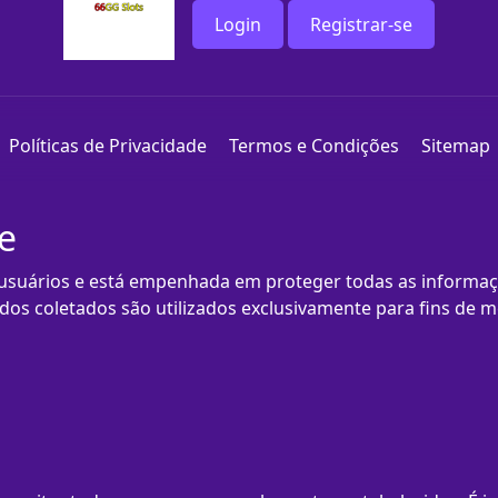
Login
Registrar-se
Políticas de Privacidade
Termos e Condições
Sitemap
de
s usuários e está empenhada em proteger todas as informa
os coletados são utilizados exclusivamente para fins de m