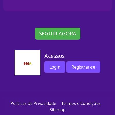
SEGUIR AGORA
Acessos
Login
Registrar-se
Políticas de Privacidade
Termos e Condições
Sitemap