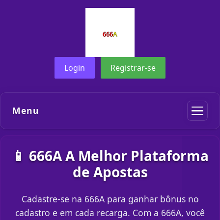
Login
Registrar-se
Menu
📱 666A A Melhor Plataforma
de Apostas
Cadastre-se na 666A para ganhar bônus no
cadastro e em cada recarga. Com a 666A, você