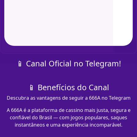
📱 Canal Oficial no Telegram!
📱 Benefícios do Canal
Descubra as vantagens de seguir a 666A no Telegram
A 666A é a plataforma de cassino mais justa, segura e
confiável do Brasil — com jogos populares, saques
instantâneos e uma experiência incomparável.