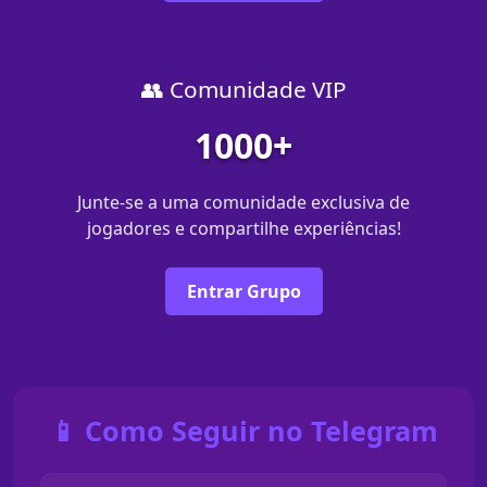
👥 Comunidade VIP
1000+
Junte-se a uma comunidade exclusiva de
jogadores e compartilhe experiências!
Entrar Grupo
📱 Como Seguir no Telegram