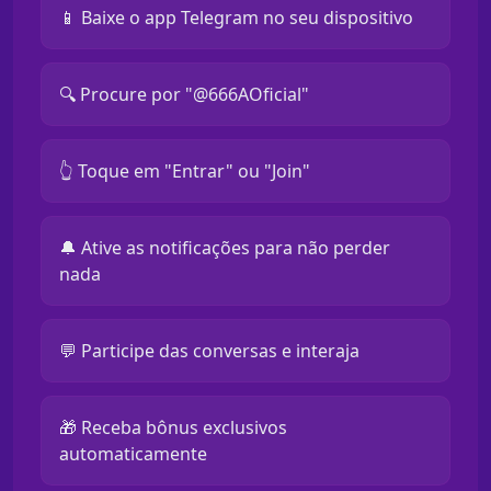
📱 Baixe o app Telegram no seu dispositivo
🔍 Procure por "@666AOficial"
👆 Toque em "Entrar" ou "Join"
🔔 Ative as notificações para não perder
nada
💬 Participe das conversas e interaja
🎁 Receba bônus exclusivos
automaticamente