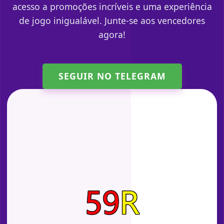
acesso a promoções incríveis e uma experiência
de jogo inigualável. Junte-se aos vencedores
agora!
SEGUIR NO TELEGRAM