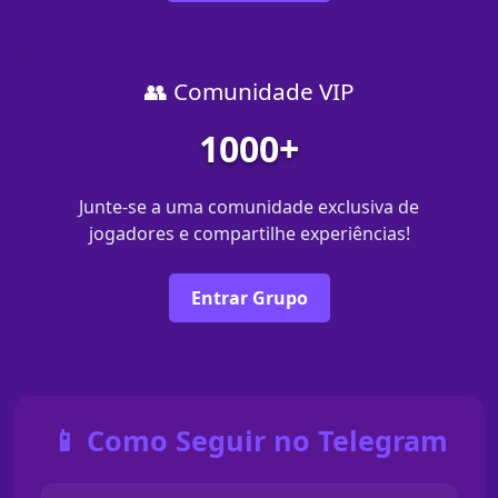
👥 Comunidade VIP
1000+
Junte-se a uma comunidade exclusiva de
jogadores e compartilhe experiências!
Entrar Grupo
📱 Como Seguir no Telegram