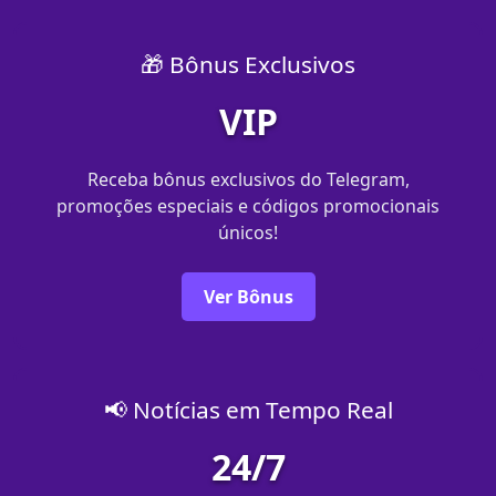
🎁 Bônus Exclusivos
VIP
Receba bônus exclusivos do Telegram,
promoções especiais e códigos promocionais
únicos!
Ver Bônus
📢 Notícias em Tempo Real
24/7