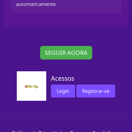
automaticamente
SEGUIR AGORA
Acessos
Login
Registrar-se