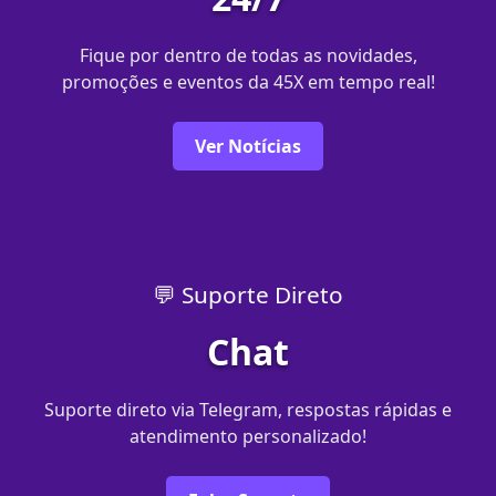
Fique por dentro de todas as novidades,
promoções e eventos da 45X em tempo real!
Ver Notícias
💬 Suporte Direto
Chat
Suporte direto via Telegram, respostas rápidas e
atendimento personalizado!