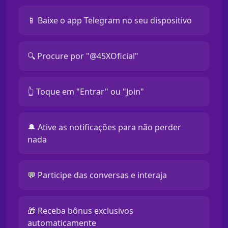
📱 Baixe o app Telegram no seu dispositivo
🔍 Procure por "@45XOficial"
👆 Toque em "Entrar" ou "Join"
🔔 Ative as notificações para não perder
nada
💬 Participe das conversas e interaja
🎁 Receba bônus exclusivos
automaticamente