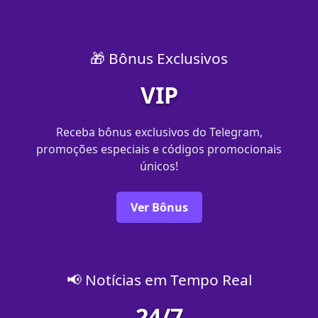
🎁 Bônus Exclusivos
VIP
Receba bônus exclusivos do Telegram,
promoções especiais e códigos promocionais
únicos!
Ver Bônus
📢 Notícias em Tempo Real
24/7