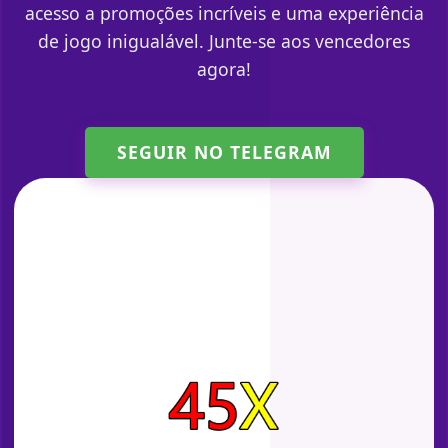
acesso a promoções incríveis e uma experiência
de jogo inigualável. Junte-se aos vencedores
agora!
SEGUIR NO TELEGRAM