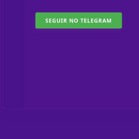
SEGUIR NO TELEGRAM