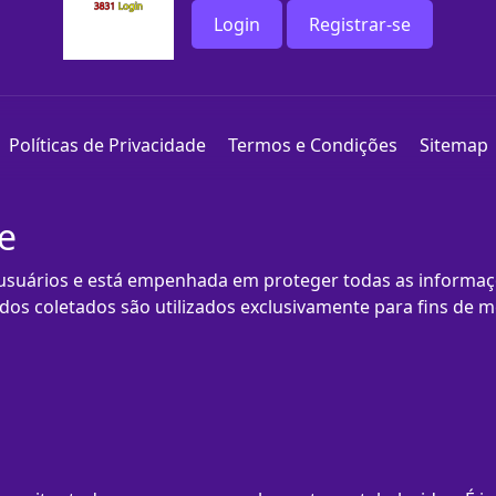
Login
Registrar-se
Políticas de Privacidade
Termos e Condições
Sitemap
de
s usuários e está empenhada em proteger todas as informaç
os coletados são utilizados exclusivamente para fins de m