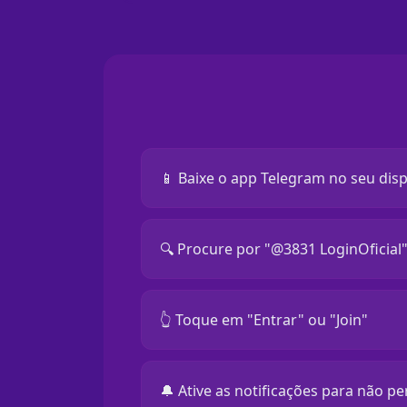
📱 Baixe o app Telegram no seu disp
🔍 Procure por "@3831 LoginOficial
👆 Toque em "Entrar" ou "Join"
🔔 Ative as notificações para não p