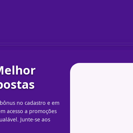
Melhor
postas
 bônus no cadastro e em
tem acesso a promoções
ualável. Junte-se aos