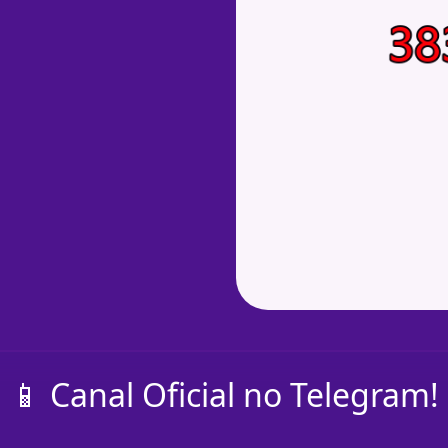
📱 Canal Oficial no Telegram!