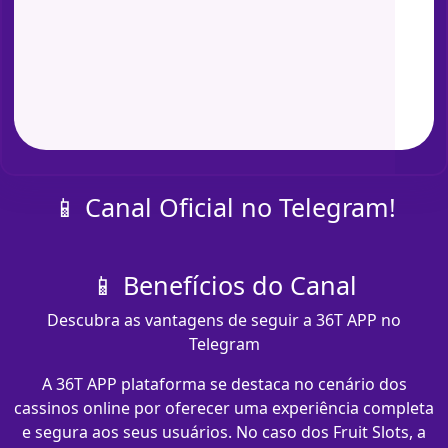
📱 Canal Oficial no Telegram!
📱 Benefícios do Canal
Descubra as vantagens de seguir a 36T APP no
Telegram
A 36T APP plataforma se destaca no cenário dos
cassinos online por oferecer uma experiência completa
e segura aos seus usuários. No caso dos Fruit Slots, a