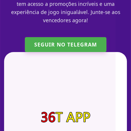
tem acesso a promoções incríveis e uma
experiência de jogo inigualável. Junte-se aos
vencedores agora!
SEGUIR NO TELEGRAM