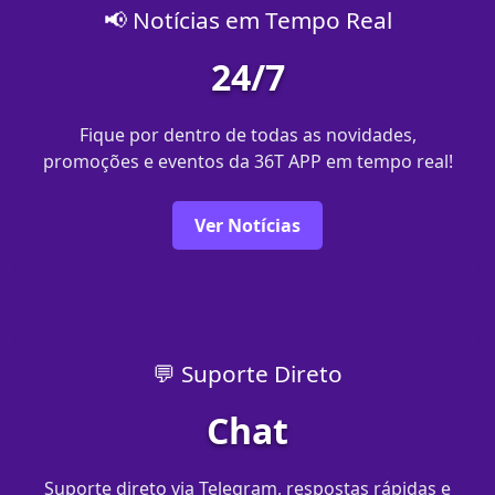
📢 Notícias em Tempo Real
24/7
Fique por dentro de todas as novidades,
promoções e eventos da 36T APP em tempo real!
Ver Notícias
💬 Suporte Direto
Chat
Suporte direto via Telegram, respostas rápidas e