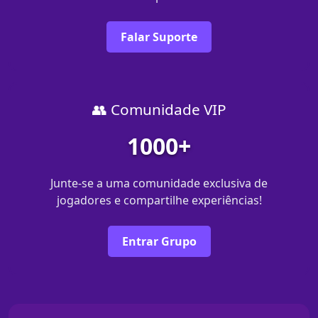
Falar Suporte
👥 Comunidade VIP
1000+
Junte-se a uma comunidade exclusiva de
jogadores e compartilhe experiências!
Entrar Grupo