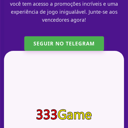
você tem acesso a promoções incríveis e uma
experiência de jogo inigualável. Junte-se aos
vencedores agora!
SEGUIR NO TELEGRAM