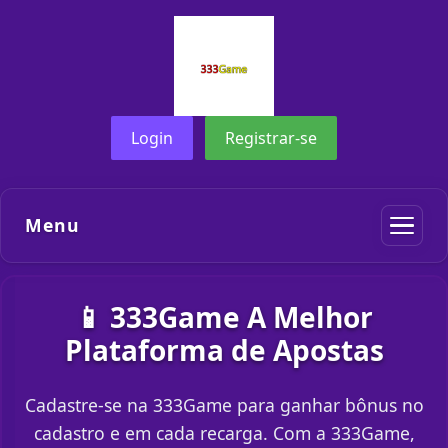
Login
Registrar-se
Menu
📱 333Game A Melhor
Plataforma de Apostas
Cadastre-se na 333Game para ganhar bônus no
cadastro e em cada recarga. Com a 333Game,