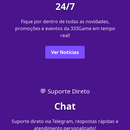
24/7
Fique por dentro de todas as novidades,
promoções e eventos da 333Game em tempo
real!
Ver Notícias
💬 Suporte Direto
Chat
Suporte direto via Telegram, respostas rápidas e
atendimento personalizado!