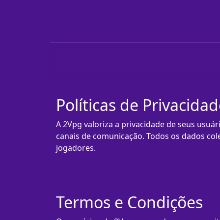
Políticas de Privacida
A 2Vpg valoriza a privacidade de seus usuá
canais de comunicação. Todos os dados cole
jogadores.
Termos e Condições