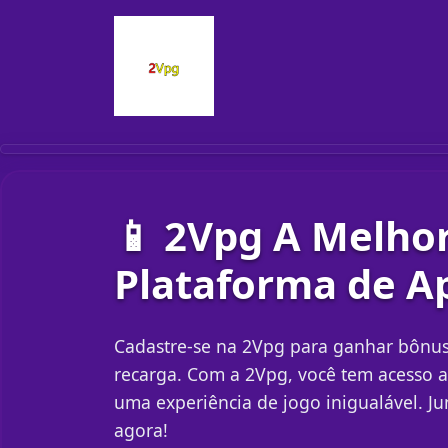
📱 2Vpg A Melho
Plataforma de A
Cadastre-se na 2Vpg para ganhar bônus
recarga. Com a 2Vpg, você tem acesso a
uma experiência de jogo inigualável. J
agora!