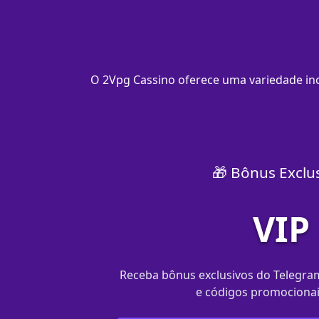
O 2Vpg Cassino oferece uma variedade inc
🎁 Bônus Exclu
VIP
Receba bônus exclusivos do Telegra
e códigos promocionai