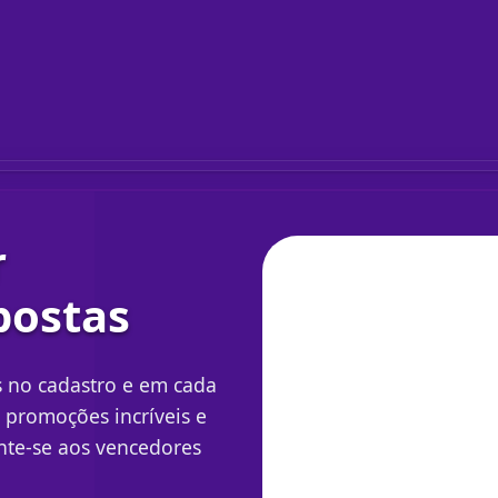
r
postas
 no cadastro e em cada
 promoções incríveis e
unte-se aos vencedores