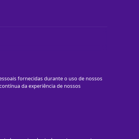
essoais fornecidas durante o uso de nossos
 contínua da experiência de nossos