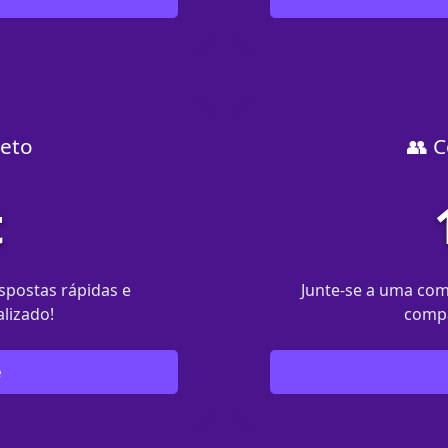
reto
👥 
t
espostas rápidas e
Junte-se a uma com
lizado!
compa
e