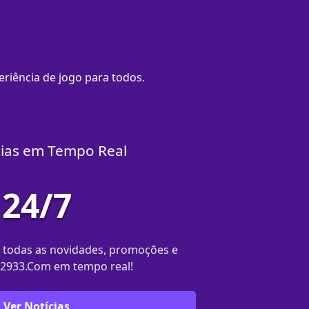
eriência de jogo para todos.
cias em Tempo Real
24/7
e todas as novidades, promoções e
 2933.Com em tempo real!
Ver Notícias