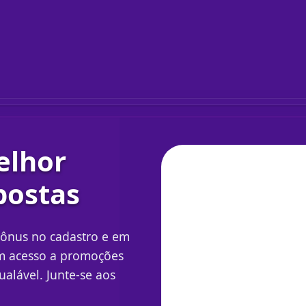
elhor
postas
bônus no cadastro e em
em acesso a promoções
ualável. Junte-se aos