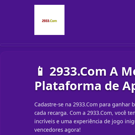
📱 2933.Com A M
Plataforma de A
Cadastre-se na 2933.Com para ganhar 
cada recarga. Com a 2933.Com, você t
incríveis e uma experiência de jogo inig
vencedores agora!