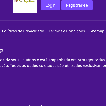
Login
Registrar-se
Políticas de Privacidade
Termos e Condições
Sitemap
de
de de seus usuários e está empenhada em proteger todas 
ção. Todos os dados coletados são utilizados exclusivamen