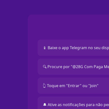
📱 Baixe o app Telegram no seu disp
🔍 Procure por "@28G Com Paga Me
👆 Toque em "Entrar" ou "Join"
🔔 Ative as notificações para não p