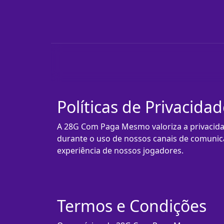
Políticas de Privacida
A 28G Com Paga Mesmo valoriza a privacida
durante o uso de nossos canais de comunica
experiência de nossos jogadores.
Termos e Condições