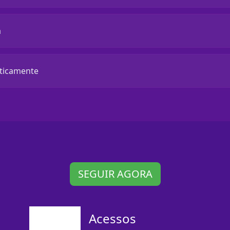
a
aticamente
SEGUIR AGORA
Acessos