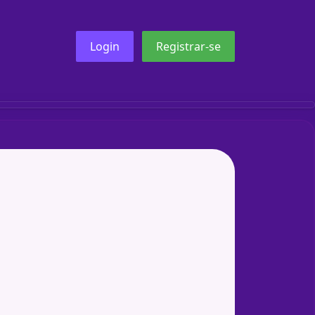
Login
Registrar-se