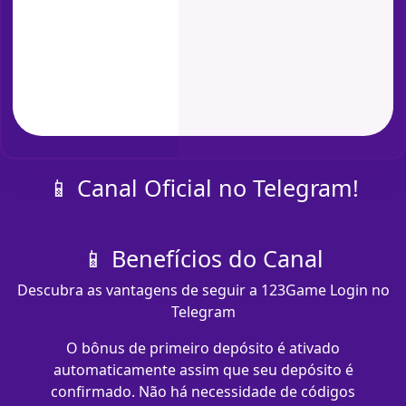
📱 Canal Oficial no Telegram!
📱 Benefícios do Canal
Descubra as vantagens de seguir a 123Game Login no
Telegram
O bônus de primeiro depósito é ativado
automaticamente assim que seu depósito é
confirmado. Não há necessidade de códigos