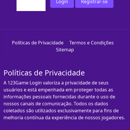
Login
Registrar-se
Políticas de Privacidade
Termos e Condições
Sitemap
Políticas de Privacidade
A 123Game Login valoriza a privacidade de seus
usuários e está empenhada em proteger todas as
informações pessoais fornecidas durante o uso de
nossos canais de comunicação. Todos os dados
coletados são utilizados exclusivamente para fins de
melhoria contínua da experiência de nossos jogadores.