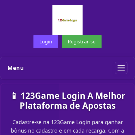
Login
Registrar-se
Menu
📱 123Game Login A Melhor
Plataforma de Apostas
Cadastre-se na 123Game Login para ganhar
bônus no cadastro e em cada recarga. Com a