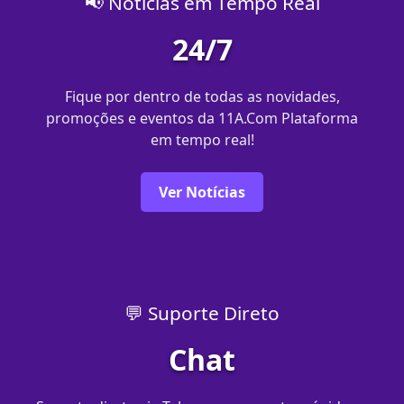
📢 Notícias em Tempo Real
24/7
Fique por dentro de todas as novidades,
promoções e eventos da 11A.Com Plataforma
em tempo real!
Ver Notícias
💬 Suporte Direto
Chat