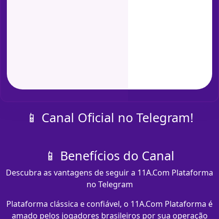
📱 Canal Oficial no Telegram!
📱 Benefícios do Canal
Descubra as vantagens de seguir a 11A.Com Plataforma
no Telegram
Plataforma clássica e confiável, o 11A.Com Plataforma é
amado pelos jogadores brasileiros por sua operação