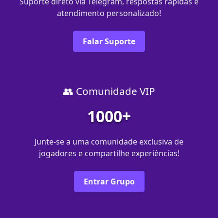
Suporte direto via Telegram, respostas rápidas e
atendimento personalizado!
Falar Suporte
👥 Comunidade VIP
1000+
Junte-se a uma comunidade exclusiva de
jogadores e compartilhe experiências!
Entrar Grupo