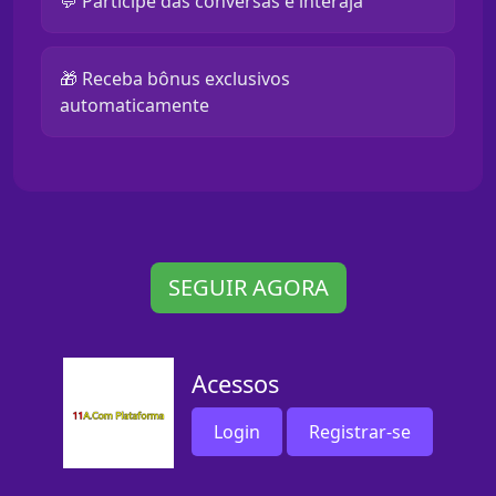
💬 Participe das conversas e interaja
🎁 Receba bônus exclusivos
automaticamente
SEGUIR AGORA
Acessos
Login
Registrar-se